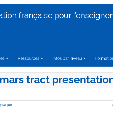
ation française pour l’enseigne
res
Ressources
Infos par niveau
Formati
mars tract presentation
ption.pdf