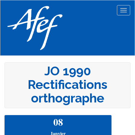
Aller
au
Togg
contenu
navig
principal
JO 1990
Rectifications
orthographe
08
Janvier