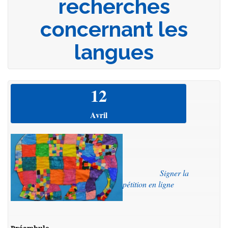
recherches
concernant les
langues
12
Avril
Signer la
pétition en ligne