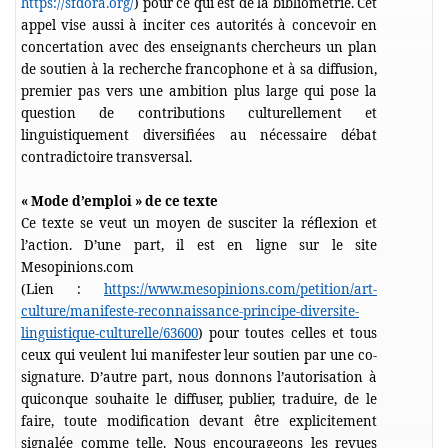
https://sfdora.org/
) pour ce qui est de la bibliométrie. Cet
appel vise aussi à inciter ces autorités à concevoir en
concertation avec des enseignants chercheurs un plan
de soutien à la recherche francophone et à sa diffusion,
premier pas vers une ambition plus large qui pose la
question de contributions culturellement et
linguistiquement diversifiées au nécessaire débat
contradictoire transversal.
« Mode d’emploi » de ce texte
Ce texte se veut un moyen de susciter la réflexion et
l’action. D’une part, il est en ligne sur le site
Mesopinions.com
(Lien :
https://www.mesopinions.com/petition/art-
culture/manifeste-reconnaissance-principe-diversite-
linguistique-culturelle/63600
) pour toutes celles et tous
ceux qui veulent lui manifester leur soutien par une co-
signature. D’autre part, nous donnons l’autorisation à
quiconque souhaite le diffuser, publier, traduire, de le
faire, toute modification devant être explicitement
signalée comme telle. Nous encourageons les revues