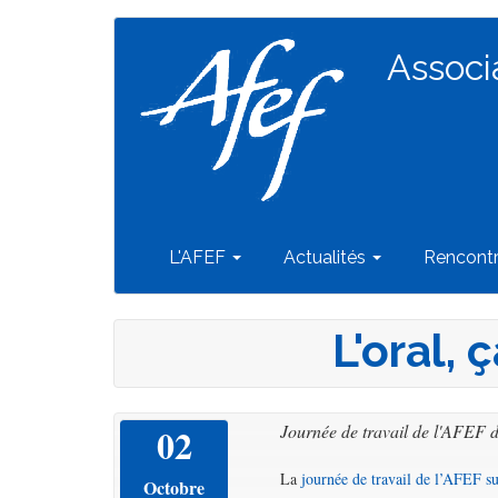
Navigation
Aller
au
Associ
principale
contenu
principal
L'AFEF
Actualités
Rencont
L'oral,
02
Journée de travail de l'AFEF 
La
journée de travail de l’AFEF su
Octobre