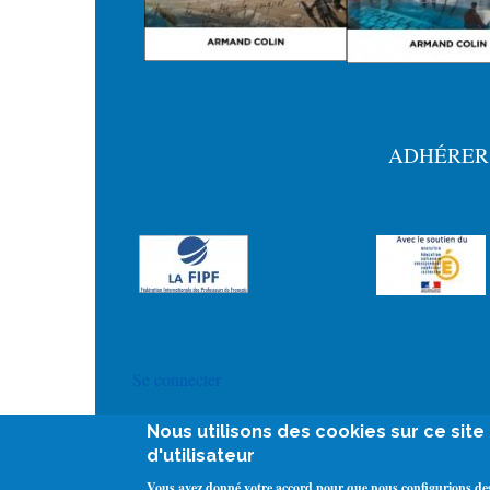
ADHÉRER
Menu
Pied
de
page
User
Se connecter
account
Nous utilisons des cookies sur ce sit
menu
d'utilisateur
Vous avez donné votre accord pour que nous configurions des