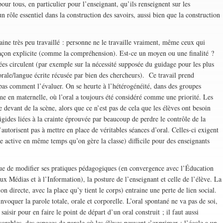
our tous, en particulier pour l’enseignant, qu’ils renseignent sur les
un rôle essentiel dans la construction des savoirs, aussi bien que la construction
ne très peu travaillé : personne ne le travaille vraiment, même ceux qui
e façon explicite (comme la compréhension). Est-ce un moyen ou une finalité ?
es circulent (par exemple sur la nécessité supposée du guidage pour les plus
orale/langue écrite récusée par bien des chercheurs). Ce travail prend
as comment l’évaluer. On se heurte à l’hétérogénéité, dans des groupes
e en maternelle, où l’oral a toujours été considéré comme une priorité. Les
 devant de la scène, alors que ce n’est pas de cela que les élèves ont besoin
igides liées à la crainte éprouvée par beaucoup de perdre le contrôle de la
s’autorisent pas à mettre en place de véritables séances d’oral. Celles-ci exigent
te active en même temps qu’on gère la classe) difficile pour des enseignants
que de modifier ses pratiques pédagogiques (en convergence avec l’Éducation
x Médias et à l’Information), la posture de l’enseignant et celle de l’élève. La
n directe, avec la place qu’y tient le corps) entraine une perte de lien social.
voquer la parole totale, orale et corporelle. L’oral spontané ne va pas de soi,
 saisir pour en faire le point de départ d’un oral construit ; il faut aussi
vorables, des espaces de parole où les élèves peuvent s’exprimer : l’école a un