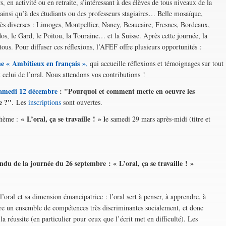
, en activité ou en retraite, s’intéressant à des élèves de tous niveaux de la
 ainsi qu’à des étudiants ou des professeurs stagiaires… Belle mosaïque,
 très diverses : Limoges, Montpellier, Nancy, Beaucaire, Fresnes, Bordeaux,
dos, le Gard, le Poitou, la Touraine… et la Suisse. Après cette journée, la
 tous. Pour diffuser ces réflexions, l’AFEF offre plusieurs opportunités :
ne
« Ambitieux en français »
,
qui accueille réflexions et témoignages sur tout
celui de l’oral. Nous attendons vos contributions !
samedi 12 décembre
: "Pourquoi et comment mette en oeuvre les
e ?"
. Les
inscriptions
sont ouvertes.
« L’oral, ça se travaille ! » l
thème :
e samedi 29 mars après-midi (titre et
u de la journée du 26 septembre : « L’oral, ça se travaille ! »
’oral et sa dimension émancipatrice : l’oral sert à penser, à apprendre, à
 un ensemble de compétences très discriminantes socialement, et donc
la réussite (en particulier pour ceux que l’écrit met en difficulté). Les