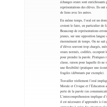
échanges oraux sont enrichissants p
représentations des élèves. Ils ont 
de liens avec les autres.
En même temps, l’oral est un domai
croient le faire, en particulier d
Beaucoup de représentations erroné
jeunes, sur une opposition langue 
énormément de temps. On ne sait p
d’élèves souvent trop chargés, mêm
oraux normés, codifiés, occupent le
pour prendre la parole. Pratiques r
classe, raison pour laquelle ils ne 
une flexibilité (pratiquer une écou
fragiles (débutants par exemple).
Travailler réellement l’oral impli
Morale et Civique et l’Éducation au
perte de la parole (en communicatio
L’intercompréhension implique d’in
il est nécessaire d’apprendre à s’en
apprendre à créer des situations fa