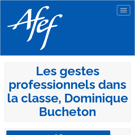
Aller
au
Togg
contenu
navig
principal
Les gestes
professionnels dans
la classe, Dominique
Bucheton