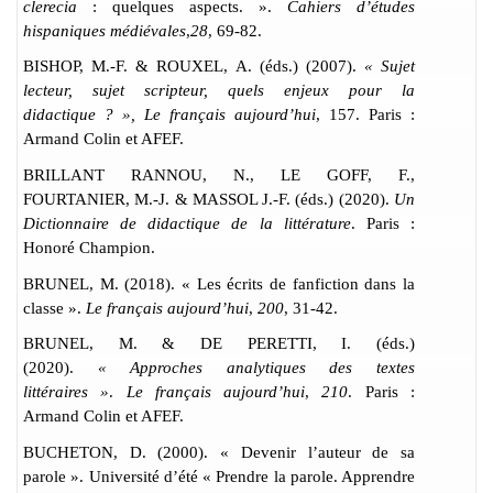
clerecia
: quelques aspects. ».
Cahiers d’études
hispaniques médiévales
,
28
, 69-82.
BISHOP, M.-F. & ROUXEL, A. (éds.)
(2007).
« Sujet
lecteur, sujet scripteur, quels enjeux pour la
didactique ? »,
Le français aujourd’hui
, 157. Paris :
Armand Colin et AFEF.
BRILLANT RANNOU, N., LE GOFF, F.,
FOURTANIER, M.-J. & MASSOL J.-F. (éds.) (2020).
Un
Dictionnaire de didactique de la littérature
. Paris :
Honoré Champion.
BRUNEL, M. (2018). « Les écrits de fanfiction dans la
classe ».
Le français aujourd’hui
,
200
, 31-42.
BRUNEL, M. & DE PERETTI, I. (éds.)
(2020).
« Approches analytiques des textes
littéraires »
.
Le français aujourd’hui
,
210
. Paris :
Armand Colin et AFEF.
BUCHETON, D. (2000). « Devenir l’auteur de sa
parole ». Université d’été « Prendre la parole. Apprendre