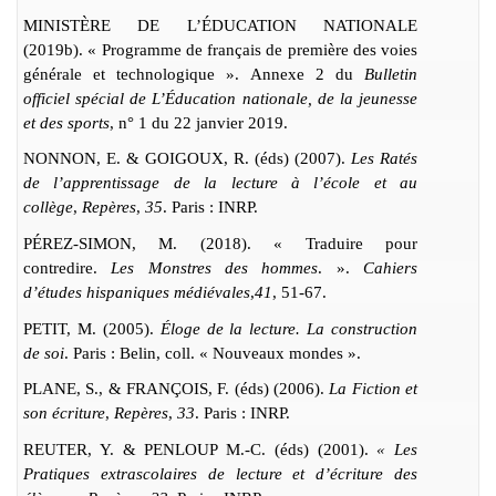
MINISTÈRE DE L’ÉDUCATION NATIONALE
(2019
b
).
« Programme de français de première des voies
générale et technologique ». Annexe 2 du
Bulletin
officiel spécial de
L’É
ducation nationale, de la jeunesse
et des sports
, n° 1 du 22 janvier 2019.
NONNON, E. & GOIGOUX, R. (éds) (2007).
Les Ratés
de l’apprentissage de la lecture à l’école et au
collège
,
Repères
,
35
. Paris : INRP.
PÉREZ-SIMON, M. (2018). « Traduire pour
contredire.
Les Monstres des hommes
. ».
Cahiers
d’études hispaniques médiévales
,
41
, 51-67.
PETIT, M. (2005).
Éloge de la lecture. La construction
de soi
. Paris : Belin, coll. « Nouveaux mondes ».
PLANE, S., & FRAN
Ç
OIS, F. (
éds
) (2006).
La Fiction et
son écriture
,
Repères
,
33
. Paris : INRP.
REUTER, Y. & PENLOUP M.-C. (éds) (2001).
« Les
Pratiques extrascolaires de lecture et d’écriture des