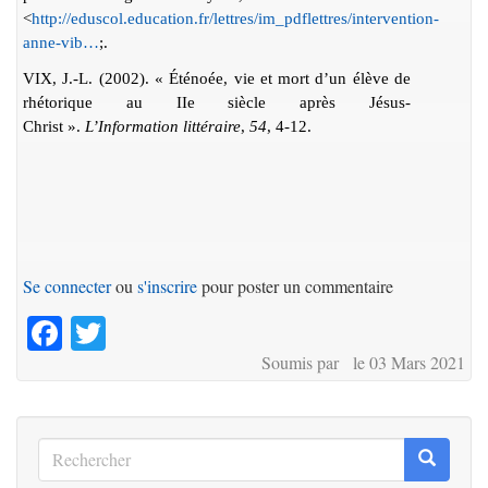
<
http://eduscol.education.fr/lettres/im_pdflettres/intervention-
anne-vib…
;.
VIX, J.-L. (2002). « Éténoée, vie et mort d’un élève de
rhétorique au IIe siècle après Jésus-
Christ ».
L’Information littéraire
,
54
, 4-12.
Se connecter
ou
s'inscrire
pour poster un commentaire
Facebook
Twitter
Soumis par le 03 Mars 2021
Rechercher
Recherc
Rechercher