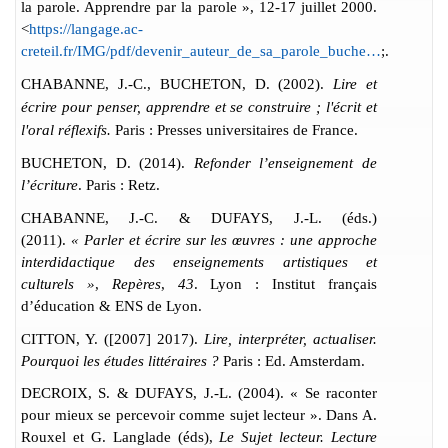
la parole. Apprendre par la parole », 12-17 juillet 2000.
<
https://langage.ac-
creteil.fr/IMG/pdf/devenir_auteur_de_sa_parole_buche…
;.
CHABANNE, J.-C., BUCHETON, D. (2002).
Lire et
écrire pour penser, apprendre et se construire ; l'écrit et
l'oral réflexifs.
Paris : Presses universitaires de France.
BUCHETON, D. (2014).
Refonder l’enseignement de
l’écriture
. Paris : Retz.
CHABANNE, J.-C. & DUFAYS, J.-L. (éds.)
(2011).
« Parler et écrire sur les œuvres : une approche
interdidactique des enseignements artistiques et
culturels »
,
Repères
,
43
. Lyon : Institut français
d’éducation & ENS de Lyon.
CITTON, Y. ([2007] 2017).
Lire, interpréter, actualiser.
Pourquoi les études littéraires ?
Paris : Ed. Amsterdam.
DECROIX
, S. & DUFAYS, J.-L. (2004). « Se raconter
pour mieux se percevoir comme sujet lecteur ». Dans A.
Rouxel et G. Langlade (éds),
Le Sujet lecteur. Lecture