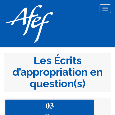
Aller
au
Togg
contenu
navig
principal
Les Écrits
d’appropriation en
question(s)
03