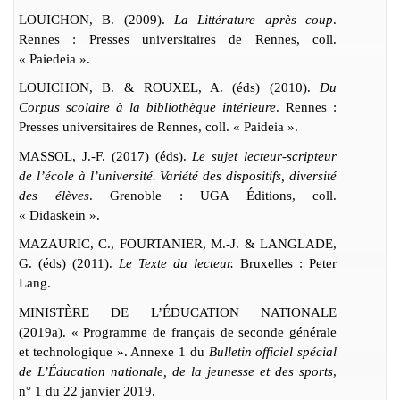
LOUICHON, B. (2009).
La Littérature après coup
.
Rennes : Presses universitaires de Rennes, coll.
« Paiedeia ».
LOUICHON, B. & ROUXEL, A. (éds) (2010).
Du
Corpus scolaire à la bibliothèque intérieure
. Rennes :
Presses universitaires de Rennes, coll. « Paideia ».
MASSOL, J.-F. (2017) (éds).
Le sujet lecteur-scripteur
de l’école à l’université. Variété des dispositifs, diversité
des élèves
. Grenoble : UGA Éditions, coll.
« Didaskein ».
MAZAURIC, C., FOURTANIER, M.-J. & LANGLADE,
G. (éds) (2011).
Le Texte du lecteur.
Bruxelles : Peter
Lang.
MINISTÈRE DE L’ÉDUCATION NATIONALE
(2019
a
).
« Programme de français de seconde générale
et technologique ». Annexe 1 du
Bulletin officiel spécial
de
L’É
ducation nationale, de la jeunesse et des sports
,
n° 1 du 22 janvier 2019.