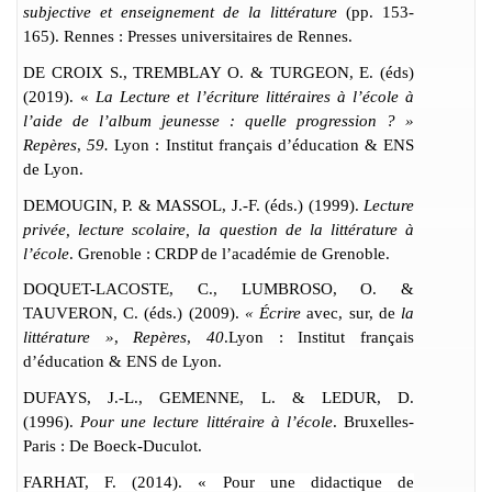
subjective et enseignement de la littérature
(pp. 153-
165). Rennes : Presses universitaires de Rennes.
DE CROIX S., TREMBLAY O. & TURGEON, E. (éds)
(2019). «
La Lecture et l’écriture littéraires à l’école à
l’aide de l’album jeunesse : quelle progression ? »
Repères
,
59.
Lyon : Institut français d’éducation & ENS
de Lyon.
DEMOUGIN, P. & MASSOL, J.-F. (éds.) (1999).
Lecture
privée, lecture scolaire, la question de la littérature à
l’école
. Grenoble : CRDP de l’académie de Grenoble.
DOQUET-LACOSTE, C., LUMBROSO, O. &
TAUVERON, C. (éds.) (2009).
«
Écrire
avec, sur, de
la
littérature »
,
Repères
,
40
.Lyon : Institut français
d’éducation & ENS de Lyon.
DUFAYS, J.-L., GEMENNE, L. & LEDUR, D.
(1996).
Pour une lecture littéraire à l’école
. Bruxelles-
Paris : De Boeck-Duculot.
FARHAT, F. (2014). « Pour une didactique de