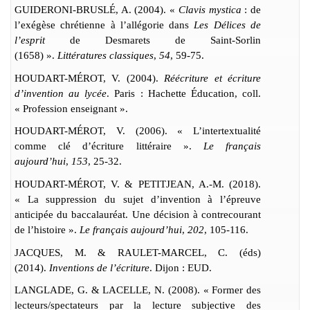
GUIDERONI-BRUSLÉ, A. (2004). «
Clavis mystica
: de
l’exégèse chrétienne à l’allégorie dans
Les Délices de
l’esprit
de Desmarets de Saint-Sorlin
(1658) ».
Littératures classiques
,
54
, 59-75.
HOUDART-M
ÉROT, V.
(2004).
Réécriture et écriture
d’invention au lycée
. Paris : Hachette
É
ducation, coll.
« Profession enseignant ».
HOUDART-M
ÉROT, V.
(2006). « L’intertextualité
comme clé d’écriture littéraire ».
Le français
aujourd’hui
,
153
, 25-32.
HOUDART-M
ÉROT, V. & PETITJEAN, A.-M. (2018).
« L
a suppression du sujet d’invention à l’épreuve
anticipée du baccalauréat. Une décision à contrecourant
de l’histoire ».
Le français aujourd’hui
,
202
, 105-116.
JACQUES, M. & RAULET-MARCEL, C. (éds)
(2014).
Inventions de l’écriture
. Dijon : EUD.
LANGLADE, G. & LACELLE, N. (2008). « Former des
lecteurs/spectateurs par la lecture subjective des