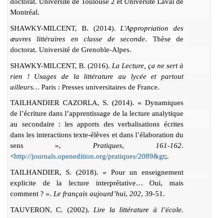
doctorat. Université de Toulouse 2 et Université Laval de
Montréal.
SHAWKY-MILCENT, B. (2014).
L'Appropriation des
œuvres littéraires en classe de seconde
. Thèse de
doctorat. Université de Grenoble-Alpes.
SHAWKY-MILCENT, B. (2016).
La Lecture, ça ne sert à
rien ! Usages de la littérature au lycée et partout
ailleurs…
Paris : Presses universitaires de France.
TAILHANDIER CAZORLA, S. (2014). « Dynamiques
de l’écriture dans l’apprentissage de la lecture analytique
au secondaire : les apports des verbalisations écrites
dans les interactions texte-élèves et dans l’élaboration du
sens »,
Pratiques
,
161-162
.
<
http://journals.openedition.org/pratiques/2089&gt
;.
TAILHANDIER, S. (2018). « Pour un enseignement
explicite de la lecture interprétative… Oui, mais
comment ? ».
Le français aujourd’hui
,
202
, 39-51.
TAUVERON, C. (2002).
Lire la littérature à l’école.