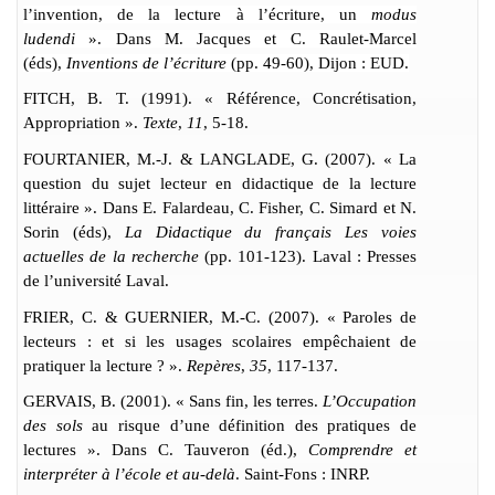
l’invention, de la lecture à l’écriture, un
modus
ludendi
». Dans M. Jacques et C. Raulet-Marcel
(éds),
Inventions de l’écriture
(pp. 49-60), Dijon : EUD.
FITCH, B. T. (1991). « Référence, Concrétisation,
Appropriation ».
Texte
,
11
, 5-18.
FOURTANIER, M.-J. & LANGLADE, G. (2007). « La
question du sujet lecteur en didactique de la lecture
littéraire ». Dans
E.
Falardeau, C. Fisher, C. Simard et N.
Sorin (éds),
La Didactique du français Les voies
actuelles de la recherche
(pp. 101-123). Laval : Presses
de l’université Laval.
FRIER, C. &
GUERNIER
, M.-C. (2007). « Paroles de
lecteurs : et si les usages scolaires empêchaient de
pratiquer la lecture ? ».
Repères
,
35
, 117-137.
GERVAIS, B. (2001). « Sans fin, les terres.
L’Occupation
des sols
au risque d’une définition des pratiques de
lectures ». Dans C. Tauveron (éd.),
Comprendre et
interpréter à l’école et au-delà
. Saint-Fons : INRP.