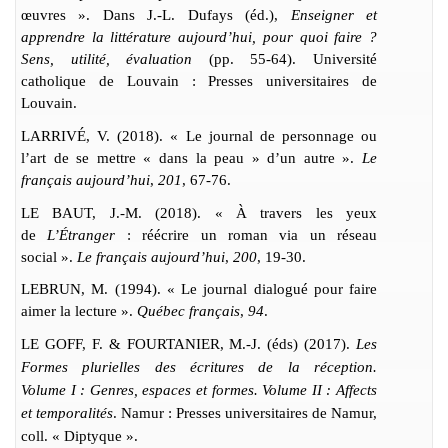
œuvres ». Dans J.-L. Dufays (éd.),
Enseigner et
apprendre la littérature aujourd’hui, pour quoi faire ?
Sens, utilité, évaluation
(pp. 55-64). Université
catholique de Louvain : Presses universitaires de
Louvain.
LARRIV
É
, V. (2018). « Le journal de personnage ou
l’art de se mettre « dans la peau » d’un autre ».
Le
français aujourd’hui
,
201
, 67-76.
LE BAUT, J.-M. (2018). «
À
travers les yeux
de
L’É
tranger
: réécrire un roman via un réseau
social ».
Le français aujourd’hui
,
200
, 19-30.
LEBRUN, M. (1994). « Le journal dialogué pour faire
aimer la lecture ».
Québec français
,
94
.
LE GOFF, F. & FOURTANIER, M.-J. (éds) (2017).
Les
Formes plurielles des écritures de la réception.
Volume I : Genres, espaces et formes. Volume II : Affects
et temporalités
. Namur : Presses universitaires de Namur,
coll. « Diptyque ».