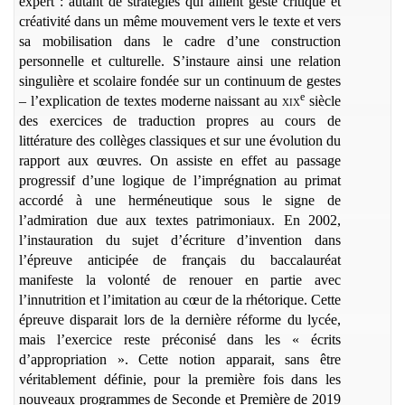
expert : autant de stratégies qui allient geste critique et
créativité dans un même mouvement vers le texte et vers
sa mobilisation dans le cadre d’une construction
personnelle et culturelle. S’instaure ainsi une relation
singulière et scolaire fondée sur un continuum de gestes
e
– l’explication de textes moderne naissant au
xix
siècle
des exercices de traduction propres au cours de
littérature des collèges classiques et sur une évolution du
rapport aux œuvres. On assiste en effet au passage
progressif d’une logique de l’imprégnation au primat
accordé à une herméneutique sous le signe de
l’admiration due aux textes patrimoniaux. En 2002,
l’instauration du sujet d’écriture d’invention dans
l’épreuve anticipée de français du baccalauréat
manifeste la volonté de renouer en partie avec
l’innutrition et l’imitation au cœur de la rhétorique. Cette
épreuve disparait lors de la dernière réforme du lycée,
mais l’exercice reste préconisé dans les « écrits
d’appropriation ». Cette notion apparait, sans être
véritablement définie, pour la première fois dans les
nouveaux programmes de Seconde et Première de 2019