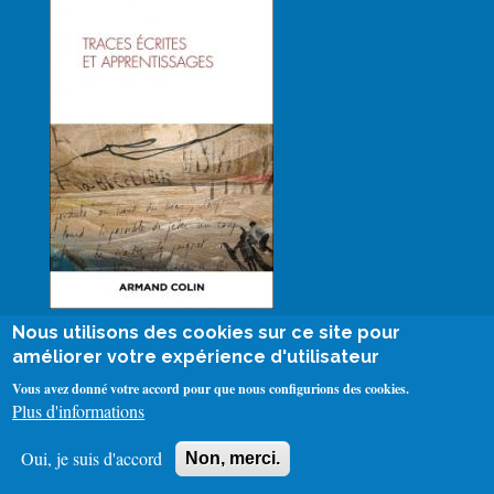
Nous utilisons des cookies sur ce site pour
améliorer votre expérience d'utilisateur
Vous avez donné votre accord pour que nous configurions des cookies.
Plus d'informations
ADHÉRER
CONTACT
Menu
Oui, je suis d'accord
Non, merci.
NOS PARTENAIRES
QUI SOMMES NOUS