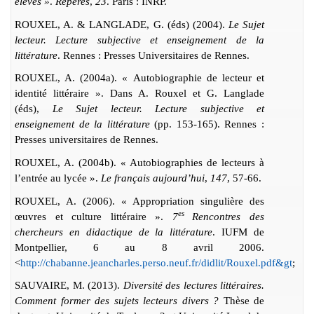
élèves »
.
Repères
,
23
. Paris : INRP.
ROUXEL, A. & LANGLADE, G. (éds) (2004).
Le Sujet
lecteur. Lecture subjective et enseignement de la
littérature
. Rennes : Presses Universitaires de Rennes.
ROUXEL, A. (2004a). « Autobiographie de lecteur et
identité littéraire ». Dans A. Rouxel et G. Langlade
(éds),
Le Sujet lecteur. Lecture subjective et
enseignement de la littérature
(pp. 153-165). Rennes :
Presses universitaires de Rennes.
ROUXEL, A. (2004b). « Autobiographies de lecteurs à
l’entrée au lycée ».
Le français aujourd’hui
,
147
, 57-66.
ROUXEL, A. (2006). « Appropriation singulière des
es
œuvres et culture littéraire ».
7
Rencontres des
chercheurs en didactique de la littérature
. IUFM de
Montpellier, 6 au 8 avril 2006.
<
http://chabanne.jeancharles.perso.neuf.fr/didlit/Rouxel.pdf&gt
;
SAUVAIRE, M. (2013).
Diversité des lectures littéraires.
Comment former des sujets lecteurs divers ?
Thèse de