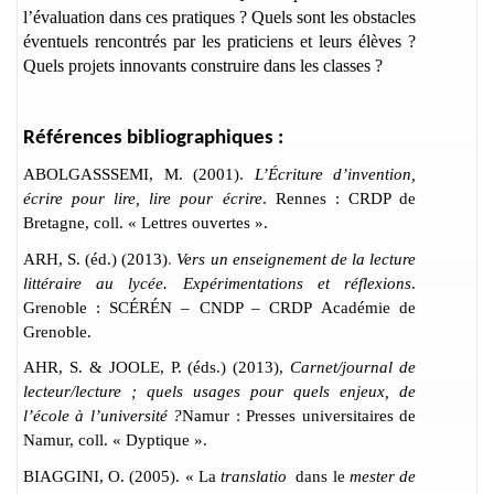
l’évaluation dans ces pratiques ? Quels sont les obstacles
éventuels rencontrés par les praticiens et leurs élèves ?
Quels projets innovants construire dans les classes ?
Références bibliographiques :
ABOLGASSSEMI, M. (2001).
L’Écriture d’invention,
écrire pour lire, lire pour écrire
. Rennes : CRDP de
Bretagne, coll. « Lettres ouvertes ».
ARH, S. (éd.) (2013)
.
Vers un enseignement de la lecture
littéraire au lycée. Expérimentations et réflexions
.
Grenoble :
SCÉRÉN – CNDP – CRDP
Académie de
Grenoble.
AHR, S. & JOOLE, P. (éds.) (2013),
Carnet/journal de
lecteur/lecture ; quels usages pour quels enjeux, de
l’école à l’université ?
Namur : Presses universitaires de
Namur, coll. « Dyptique ».
BIAGGINI, O. (2005). « La
translatio
dans le
mester de