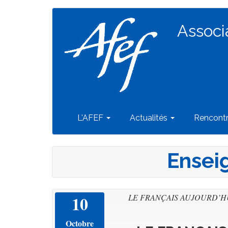
Navigation
Aller
au
Associ
principale
contenu
principal
L'AFEF
Actualités
Rencont
Ensei
10
LE FRANÇAIS AUJOURD’HUI 
Octobre