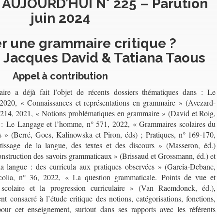
 AUJOURD’HUI N° 225 – Parution
juin 2024
r une grammaire critique ?
 Jacques David & Tatiana Taous
Appel à contribution
e a déjà fait l’objet de récents dossiers thématiques dans : Le
, 2020, « Connaissances et représentations en grammaire » (Avezard-
n° 214, 2021, « Notions problématiques en grammaire » (David et Roig,
ues : Le Langage et l’homme, n° 571, 2022, « Grammaires scolaires du
les » (Berré, Goes, Kalinowska et Piron, éds) ; Pratiques, n° 169-170,
issage de la langue, des textes et des discours » (Masseron, éd.)
onstruction des savoirs grammaticaux » (Brissaud et Grossmann, éd.) et
la langue : des curricula aux pratiques observées » (Garcia-Debanc,
Scolia, n° 36, 2022, « La question grammaticale. Points de vue et
 scolaire et la progression curriculaire » (Van Raemdonck, éd.),
t consacré à l’étude critique des notions, catégorisations, fonctions,
pour cet enseignement, surtout dans ses rapports avec les référents