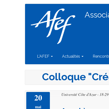
Navigation
Aller
au
Associ
principale
contenu
principal
L'AFEF
Actualités
Rencont
Colloque "Créa
20
Université Côte d'Azur - 18-2
mai