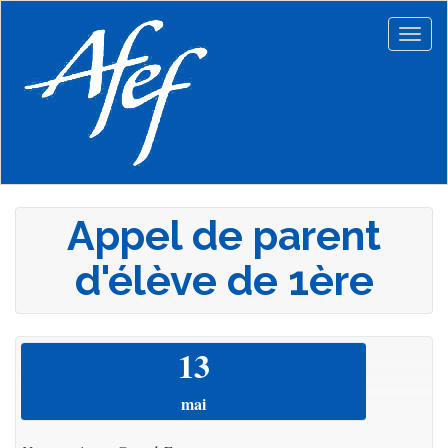
Aller
au
Togg
contenu
navig
principal
Appel de parent
d'élève de 1ère
13
mai