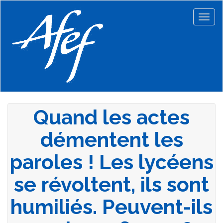
Aller
au
Togg
contenu
navig
principal
Quand les actes
démentent les
paroles ! Les lycéens
se révoltent, ils sont
humiliés. Peuvent-ils