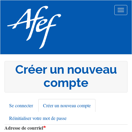
Aller
au
Togg
contenu
navig
principal
Créer un nouveau
compte
Se connecter
Créer un nouveau compte
(onglet
Onglets
actif)
Réinitialiser votre mot de passe
principaux
Adresse de courriel