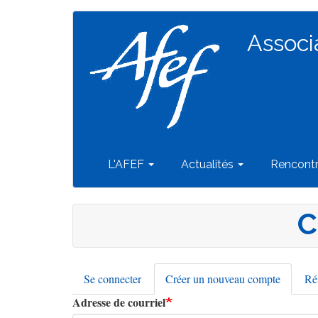
Navigation
Aller
au
Associ
principale
contenu
principal
L'AFEF
Actualités
Rencont
C
Se connecter
Créer un nouveau compte
(onglet
Réi
Onglets
actif)
Adresse de courriel