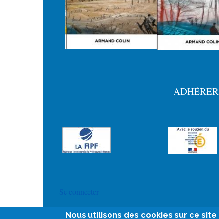
ADHÉRER
Menu
Pied
de
page
User
Se connecter
account
Nous utilisons des cookies sur ce sit