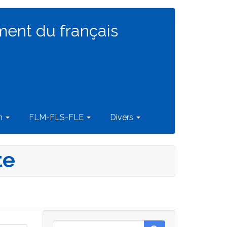
ment du français
on
FLM-FLS-FLE
Divers
te
Rechercher