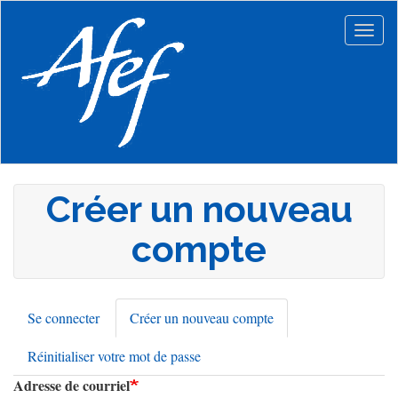
Aller
au
Togg
contenu
navig
principal
Créer un nouveau
compte
Se connecter
Créer un nouveau compte
(onglet
Onglets
actif)
Réinitialiser votre mot de passe
principaux
Adresse de courriel