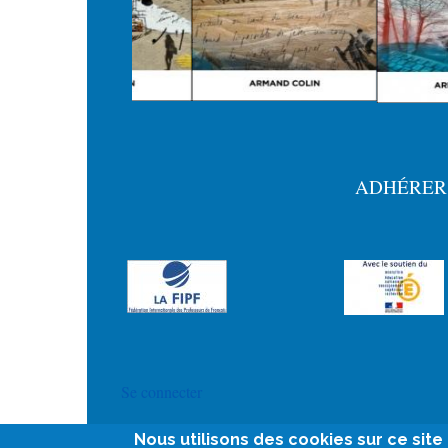
ADHÉRER
Menu
Pied
de
page
User
Se connecter
account
Nous utilisons des cookies sur ce sit