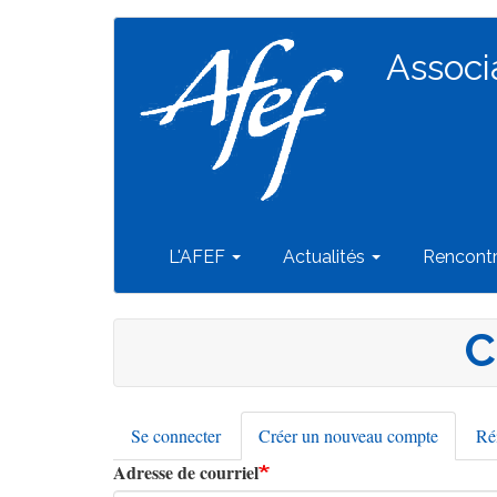
Navigation
Aller
au
Associ
principale
contenu
principal
L'AFEF
Actualités
Rencont
C
Se connecter
Créer un nouveau compte
(onglet
Réi
Onglets
actif)
Adresse de courriel