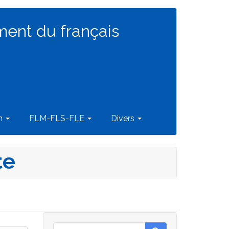
ment du français
on
FLM-FLS-FLE
Divers
te
Rechercher