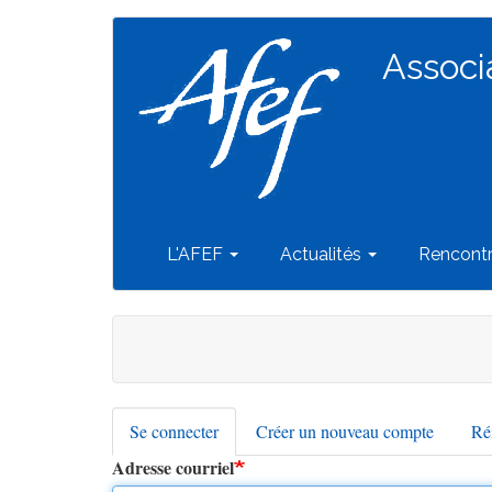
Navigation
Aller
au
Associ
principale
contenu
principal
L'AFEF
Actualités
Rencont
Se connecter
(onglet
Créer un nouveau compte
Réi
Onglets
actif)
Adresse courriel