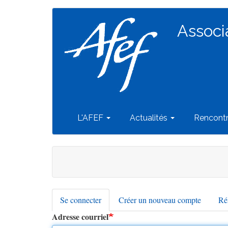
Navigation
Aller
au
Associ
principale
contenu
principal
L'AFEF
Actualités
Rencont
Se connecter
(onglet
Créer un nouveau compte
Réi
Onglets
actif)
Adresse courriel