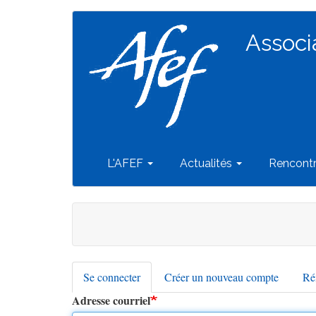
Navigation
Aller
au
Associ
principale
contenu
principal
L'AFEF
Actualités
Rencont
Se connecter
(onglet
Créer un nouveau compte
Réi
Onglets
actif)
Adresse courriel