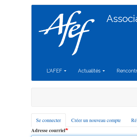
Navigation
Aller
au
Associ
principale
contenu
principal
L'AFEF
Actualités
Rencont
Se connecter
(onglet
Créer un nouveau compte
Réi
Onglets
actif)
Adresse courriel