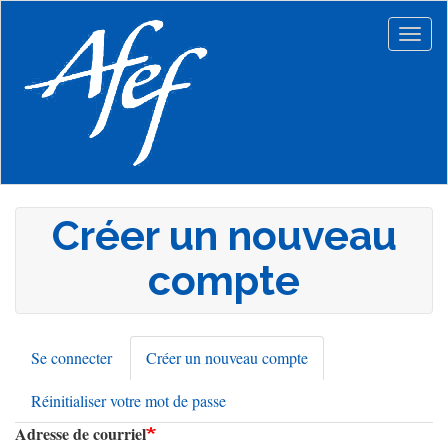
Aller
au
Togg
contenu
navig
principal
Créer un nouveau
compte
Se connecter
Créer un nouveau compte
(onglet
Onglets
actif)
Réinitialiser votre mot de passe
principaux
Adresse de courriel