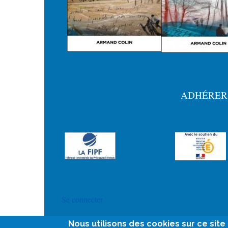
ADHÉRER
Menu
Pied
de
page
User
Se connecter
account
Nous utilisons des cookies sur ce sit