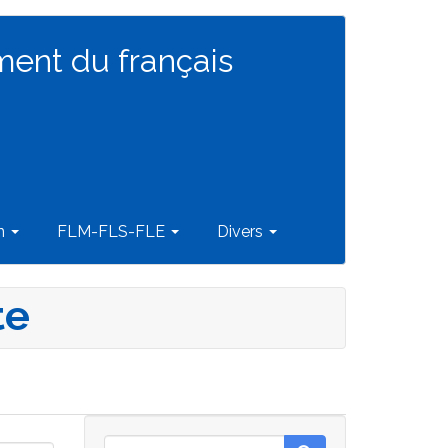
ment du français
on
FLM-FLS-FLE
Divers
te
Rechercher