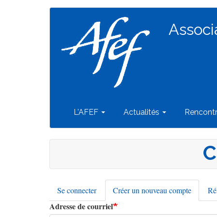
Navigation
Aller
au
Associ
principale
contenu
principal
L'AFEF
Actualités
Rencont
C
Se connecter
Créer un nouveau compte
(onglet
Réi
Onglets
actif)
Adresse de courriel