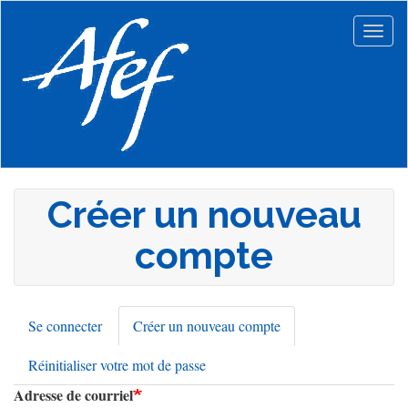
Aller
au
Togg
contenu
navig
principal
Créer un nouveau
compte
Se connecter
Créer un nouveau compte
(onglet
Onglets
actif)
Réinitialiser votre mot de passe
principaux
Adresse de courriel