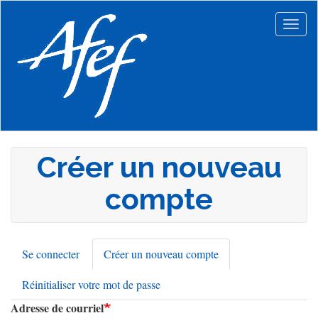
Aller
au
Togg
contenu
navig
principal
Créer un nouveau
compte
Se connecter
Créer un nouveau compte
(onglet
Onglets
actif)
Réinitialiser votre mot de passe
principaux
Adresse de courriel