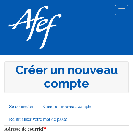
Aller
au
Togg
contenu
navig
principal
Créer un nouveau
compte
Se connecter
Créer un nouveau compte
(onglet
Onglets
actif)
Réinitialiser votre mot de passe
principaux
Adresse de courriel