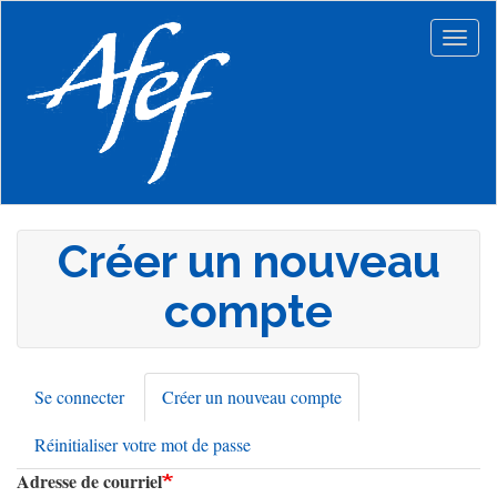
Aller
au
Togg
contenu
navig
principal
Créer un nouveau
compte
Se connecter
Créer un nouveau compte
(onglet
Onglets
actif)
Réinitialiser votre mot de passe
principaux
Adresse de courriel