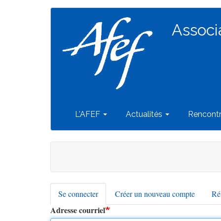
Navigation
Aller
au
Associ
principale
contenu
principal
L'AFEF
Actualités
Rencont
Se connecter
(onglet
Créer un nouveau compte
Réi
Onglets
actif)
Adresse courriel