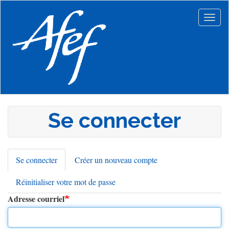
Aller
au
Togg
contenu
navig
principal
Se connecter
Se connecter
(onglet
Créer un nouveau compte
Onglets
actif)
Réinitialiser votre mot de passe
principaux
Adresse courriel