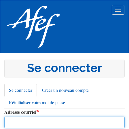
Aller
au
Togg
contenu
navig
principal
Se connecter
Se connecter
(onglet
Créer un nouveau compte
Onglets
actif)
Réinitialiser votre mot de passe
principaux
Adresse courriel