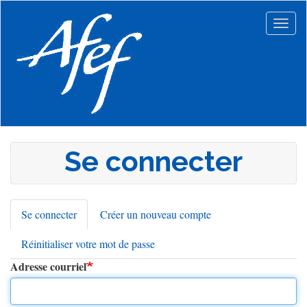
Aller
au
Togg
contenu
navig
principal
Se connecter
Se connecter
(onglet
Créer un nouveau compte
Onglets
actif)
Réinitialiser votre mot de passe
principaux
Adresse courriel