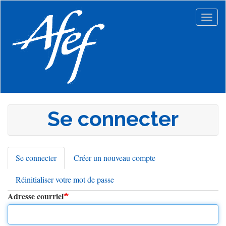
Aller
au
Togg
contenu
navig
principal
Se connecter
Se connecter
(onglet
Créer un nouveau compte
Onglets
actif)
Réinitialiser votre mot de passe
principaux
Adresse courriel