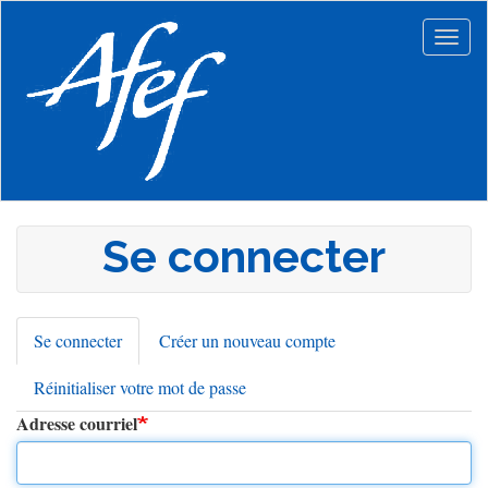
Aller
au
Togg
contenu
navig
principal
Se connecter
Se connecter
(onglet
Créer un nouveau compte
Onglets
actif)
Réinitialiser votre mot de passe
principaux
Adresse courriel