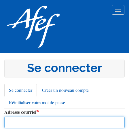
Aller
au
Togg
contenu
navig
principal
Se connecter
Se connecter
(onglet
Créer un nouveau compte
Onglets
actif)
Réinitialiser votre mot de passe
principaux
Adresse courriel