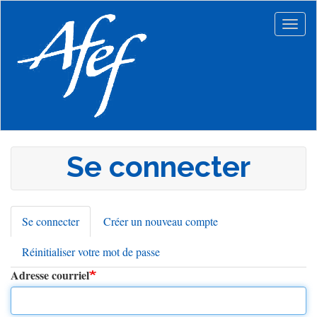
Aller
au
Togg
contenu
navig
principal
Se connecter
Se connecter
(onglet
Créer un nouveau compte
Onglets
actif)
Réinitialiser votre mot de passe
principaux
Adresse courriel